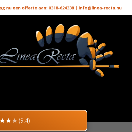
ag nu een offerte aan:
0318-624338
|
info@linea-recta.nu
(9.4)