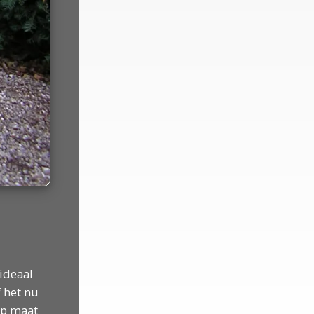
ideaal
 het nu
op maat