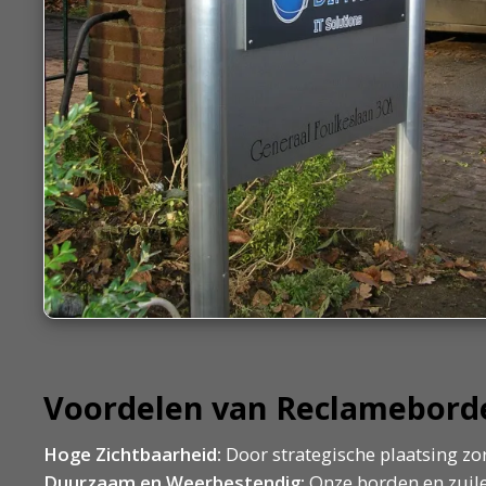
Voordelen van Reclameborde
Hoge Zichtbaarheid:
Door strategische plaatsing zor
Duurzaam en Weerbestendig:
Onze borden en zuile